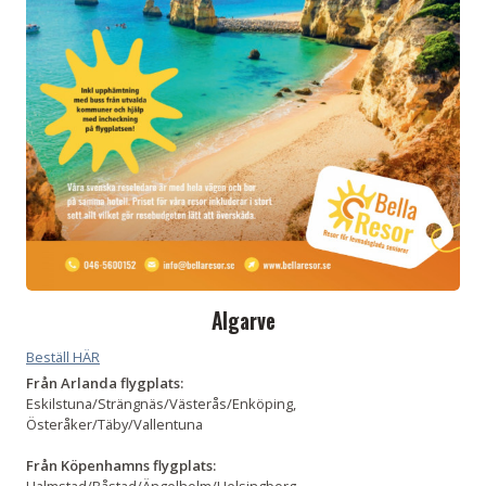
Algarve
Beställ HÄR
Från Arlanda flygplats:
Eskilstuna/Strängnäs/Västerås/Enköping,
Österåker/Täby/Vallentuna
Från
Köpenhamns flygplats:
Halmstad/Båstad/Ängelholm/Helsingborg,