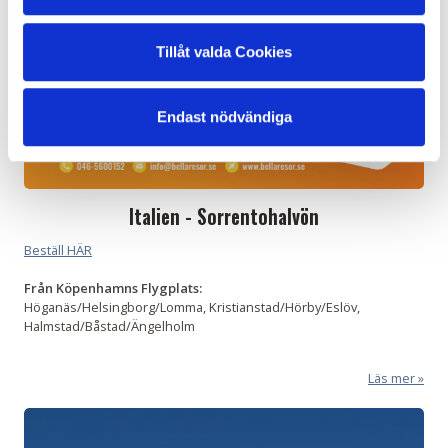
Tillåt valda Cookies
Endast nödvändiga
Italien - Sorrentohalvön
Beställ HÄR
Från
Köpenhamns Flygplats:
Höganäs/Helsingborg/Lomma, Kristianstad/Hörby/Eslöv,
Halmstad/Båstad/Ängelholm
Läs mer