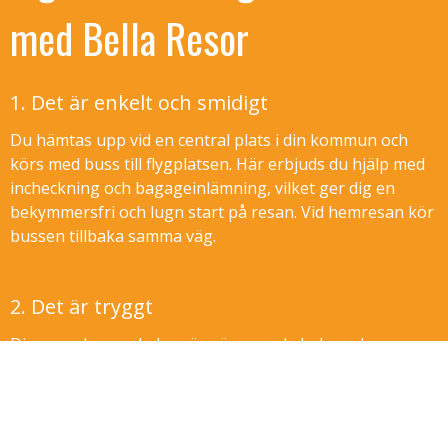
med Bella Resor
1. Det är enkelt och smidigt
Du hämtas upp vid en central plats i din kommun och
körs med buss till flygplatsen. Här erbjuds du hjälp med
incheckning och bagageinlämning, vilket ger dig en
bekymmersfri och lugn start på resan. Vid hemresan kör
bussen tillbaka samma väg.
2. Det är tryggt
Din svenska reseledare är närvarande hela veckan.
Hotell, måltider och utflykter är arrangerade och betalda
i förväg. Vi genomför programmet i lugn takt – så att du
kan fokusera på att njuta och få uppleva det bästa som
resmålet har att erbjuda.