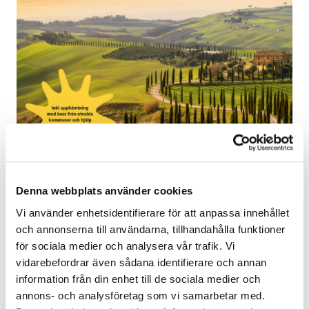
Denna webbplats använder cookies
Vi använder enhetsidentifierare för att anpassa innehållet
och annonserna till användarna, tillhandahålla funktioner
för sociala medier och analysera vår trafik. Vi
Italien - Toscana
vidarebefordrar även sådana identifierare och annan
Beställ HÄR
information från din enhet till de sociala medier och
annons- och analysföretag som vi samarbetar med.
Från
Köpenhamns flygplats:
Eslöv/Kävlinge/Lomma,