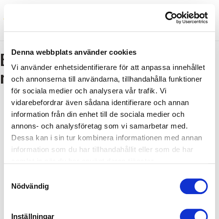
Denna webbplats använder cookies
Bokning - Tillbaka till
Vi använder enhetsidentifierare för att anpassa innehållet
resebeskrivningen
och annonserna till användarna, tillhandahålla funktioner
för sociala medier och analysera vår trafik. Vi
vidarebefordrar även sådana identifierare och annan
Tillbaka till resebeskrivningen
information från din enhet till de sociala medier och
annons- och analysföretag som vi samarbetar med.
1. Antal resenärer och rum
Dessa kan i sin tur kombinera informationen med annan
2. Personupplysningar
information som du har tillhandahållit eller som de har
3. Betalning
samlat in när du har använt deras tjänster.
Samtyckesval
Nödvändig
Fel
Inställningar